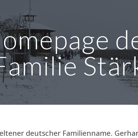
ip to main content
Skip to navigat
omepage d
Familie Stär
 seltener deutscher Familienname. Gerhar