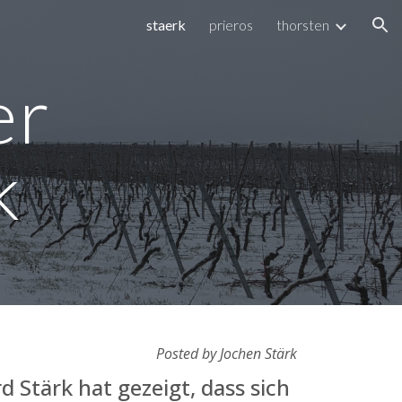
staerk
prieros
thorsten
ion
er
k
Posted by Jochen Stärk
d Stärk hat gezeigt, dass sich